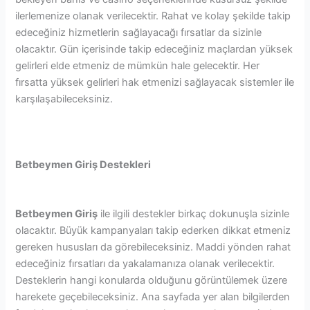
ilerlemenize olanak verilecektir. Rahat ve kolay şekilde takip
edeceğiniz hizmetlerin sağlayacağı fırsatlar da sizinle
olacaktır. Gün içerisinde takip edeceğiniz maçlardan yüksek
gelirleri elde etmeniz de mümkün hale gelecektir. Her
fırsatta yüksek gelirleri hak etmenizi sağlayacak sistemler ile
karşılaşabileceksiniz.
Betbeymen Giriş Destekleri
Betbeymen Giriş
ile ilgili destekler birkaç dokunuşla sizinle
olacaktır. Büyük kampanyaları takip ederken dikkat etmeniz
gereken hususları da görebileceksiniz. Maddi yönden rahat
edeceğiniz fırsatları da yakalamanıza olanak verilecektir.
Desteklerin hangi konularda olduğunu görüntülemek üzere
harekete geçebileceksiniz. Ana sayfada yer alan bilgilerden