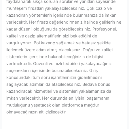
faydalanarak sıkça sorulan sorular ve yanıtları sayesinde
muhteşem fırsatları yakalayabileceksiniz. Çok cazip ve
kazandıran yöntemlerin içerisinde bulunmanıza da imkan
verilecektir. Her fırsatı değerlendirmeniz halinde gelirlerin ne
kadar düzenli olduğunu da görebileceksiniz. Profesyonel,
kaliteli ve cazip alternatiflerin sizi beklediğini de
vurguluyoruz. Bol kazanç sağlamak ve hatasız şekilde
ilerlemek üzere adım atmış olacaksınız. Doğru ve kaliteli
sistemlerin içerisinde bulunabileceğinizin de bilgisi
verilmektedir. Güvenli ve hızlı tedbirleri yakalayacağınız
seçeneklerin içerisinde bulunabileceksiniz. Giriş
konusundaki tüm soru işaretlerinizin giderilmesini
sağlayacak adımları da atabileceksiniz. Bedava bonus
kazandıracak hizmetleri ve sistemleri yakalamanıza da
imkan verilecektir. Her durumda en iyisini başarmanın
mutluluğunu yaşatacak olan platformda mağdur
olmayacağınızın altı çizilecektir.