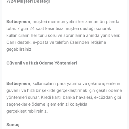
7/24 Müşteri Desteği
Betbeymen
, müşteri memnuniyetini her zaman ön planda
tutar. 7 gün 24 saat kesintisiz müşteri desteği sunarak
kullanıcıların her türlü soru ve sorunlarına anında yanıt verir.
Canlı destek, e-posta ve telefon üzerinden iletişime
geçebilirsiniz.
Güvenli ve Hızlı Ödeme Yöntemleri
Betbeymen
, kullanıcıların para yatırma ve çekme işlemlerini
güvenli ve hızlı bir şekilde gerçekleştirmek için çeşitli ödeme
yöntemleri sunar. Kredi kartı, banka havalesi, e-cüzdan gibi
seçeneklerle ödeme işlemlerinizi kolaylıkla
gerçekleştirebilirsiniz.
Sonuç