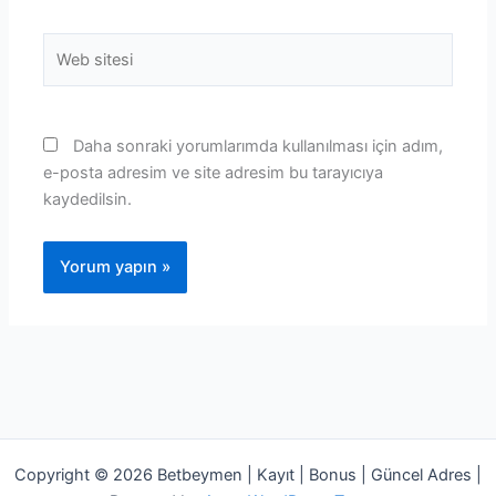
Web
sitesi
Daha sonraki yorumlarımda kullanılması için adım,
e-posta adresim ve site adresim bu tarayıcıya
kaydedilsin.
Copyright © 2026 Betbeymen | Kayıt | Bonus | Güncel Adres |