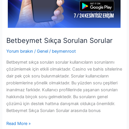
Betbeymet Sıkça Sorulan Sorular
Yorum bırakın
/
Genel
/
beymenroot
Betbeymet sıkça sorulan sorular kullanıcıların sorunlarını
çözümlemek için etkili olmaktadır. Casino ve bahis sitelerine
dair pek çok soru bulunmaktadır. Sorular kullanıcıların
problemlerine yönelik olmaktadır. Bu yüzden soru çeşitleri
inanılmaz farklıdır. Kullanıcı profillerinde yaşanan sorunları
hakkında birçok soru gelmektedir. Bu soruların genel
çözümü için destek hattına danışmak oldukça önemlidir.
Betbeymet Sıkça Sorulan Sorular arasında bonus
Betbeymet
Read More »