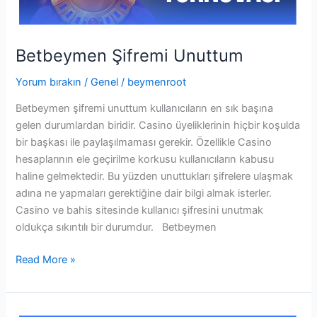
Betbeymen Şifremi Unuttum
Yorum bırakın
/
Genel
/
beymenroot
Betbeymen şifremi unuttum kullanıcıların en sık başına
gelen durumlardan biridir. Casino üyeliklerinin hiçbir koşulda
bir başkası ile paylaşılmaması gerekir. Özellikle Casino
hesaplarının ele geçirilme korkusu kullanıcıların kabusu
haline gelmektedir. Bu yüzden unuttukları şifrelere ulaşmak
adına ne yapmaları gerektiğine dair bilgi almak isterler.
Casino ve bahis sitesinde kullanıcı şifresini unutmak
oldukça sıkıntılı bir durumdur. Betbeymen
Betbeymen
Read More »
Şifremi
Unuttum