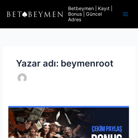
İçeriğe
Betbeymen | Kayıt |
atla
Bonus | Güncel
Adres
Yazar adı: beymenroot