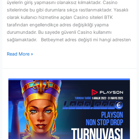
üyelerin giriş yapmasını olanaksız kılmaktadır. Casino
sitelerinde bu gibi durumlara sıkça rastlanmaktadır. Yasaklı
olarak kullanıcı hizmetine açılan Casino siteleri BTK
tarafından engellendikçe adres değişikliği yapma
durumundadır. Bu sayede güvenli Casino kullanımı
sağlamaktadır. Betbeymet adres değişti mi hangi adresten
Betbeymen
Read More »
Adres
Değişti
mi?